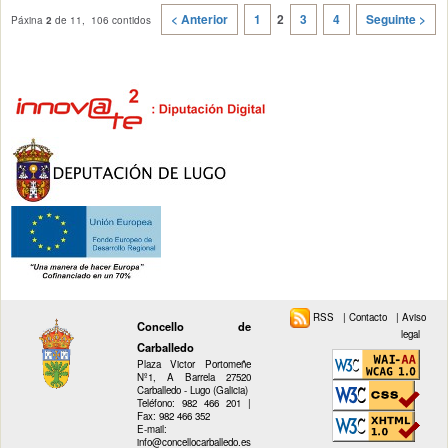
< Anterior
1
2
3
4
Seguinte >
Páxina
2
de 11, 106 contidos
RSS
|
Contacto
|
Aviso
Concello de
legal
Carballedo
Plaza Victor Portomeñe
Nº1, A Barrela 27520
Carballedo - Lugo (Galicia)
Teléfono: 982 466 201 |
Fax: 982 466 352
E-mail:
info@concellocarballedo.es