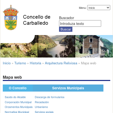
Menu:
Buscador
Inicio
»
Turismo
»
Historia
»
Arquitectura Relixiosa
»
Mapa web
Mapa web
O Concello
Servizos Municipais
Saúdo do Alcalde
Descarga de formularios
Corporación Municipal
Recadación
Orzamentos Municipais
Urbanismo
Normativa Municipal
Servizos sociais